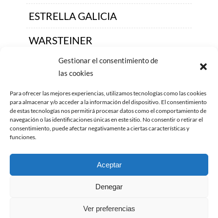
ESTRELLA GALICIA
WARSTEINER
Gestionar el consentimiento de
ALHAMBRA
las cookies
Para ofrecer las mejores experiencias, utilizamos tecnologías como las cookies
para almacenar y/o acceder a la información del dispositivo. El consentimiento
de estas tecnologías nos permitirá procesar datos como el comportamiento de
HÖNING LUDWING
navegación o las identificaciones únicas en este sitio. No consentir o retirar el
consentimiento, puede afectar negativamente a ciertas características y
WEISSBIER
funciones.
COORS
Aceptar
GRIMBERGEN
Denegar
Ver preferencias