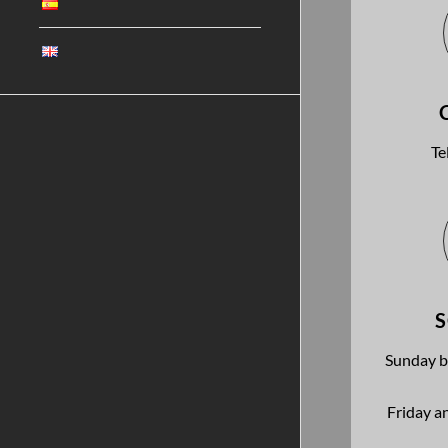
Te
Sunday b
Friday a