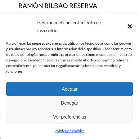
RAMÓN BILBAO RESERVA
REMELLURI RESERVA
Gestionar el consentimiento de
las cookies
VIÑA ARDANZA RESERVA
Para ofrecer las mejores experiencias, utilizamos tecnologías como las cookies
para almacenar y/o acceder a la información del dispositivo. El consentimiento
VIÑA POMAL RESERVA
de estas tecnologías nos permitirá procesar datos como el comportamiento de
navegación o las identificaciones únicas en este sitio. No consentir o retirar el
consentimiento, puede afectar negativamente a ciertas características y
VIÑA TONDONIA RESERVA
funciones.
VIÑA DEL OJA RESERVA
Aceptar
CONDE DE LOS ANDES
Denegar
RESERVA
Ver preferencias
Política de cookies