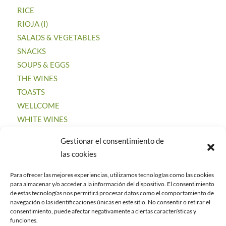
RICE
RIOJA (I)
SALADS & VEGETABLES
SNACKS
SOUPS & EGGS
THE WINES
TOASTS
WELLCOME
WHITE WINES
Gestionar el consentimiento de
las cookies
Para ofrecer las mejores experiencias, utilizamos tecnologías como las cookies
CATEGORIES
para almacenar y/o acceder a la información del dispositivo. El consentimiento
de estas tecnologías nos permitirá procesar datos como el comportamiento de
No categories
navegación o las identificaciones únicas en este sitio. No consentir o retirar el
consentimiento, puede afectar negativamente a ciertas características y
funciones.